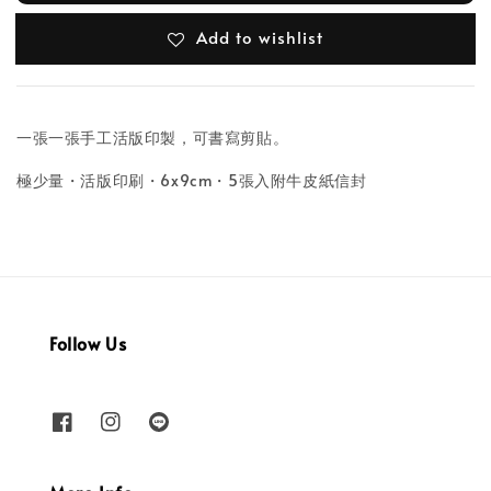
Add to wishlist
一張一張手工活版印製，可書寫剪貼。
極少量・活版印刷・6x9cm・5張入附牛皮紙信封
Follow Us