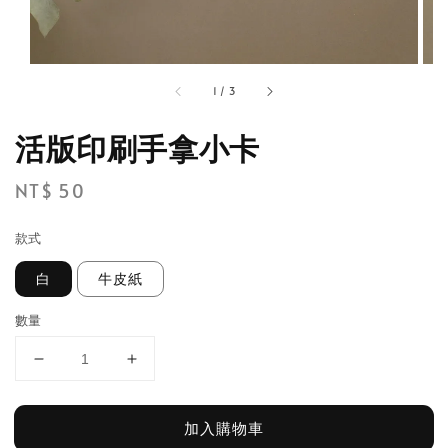
1
/
3
活版印刷手拿小卡
Regular
NT$ 50
price
款式
白
牛皮紙
數量
加入購物車