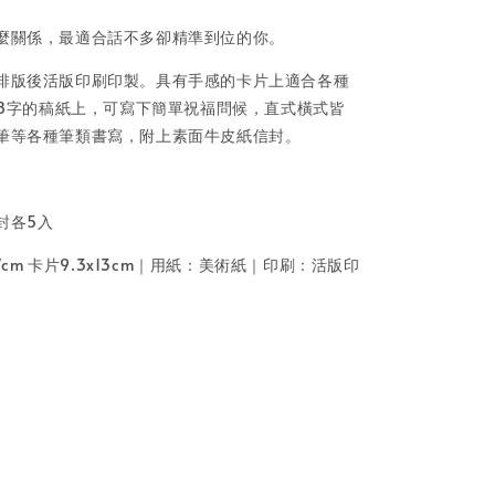
麼關係，最適合話不多卻精準到位的你。
排版後活版印刷印製。具有手感的卡片上適合各種
=48字的稿紙上，可寫下簡單祝福問候，直式橫式皆
筆等各種筆類書寫，附上素面牛皮紙信封。
封各5入
.7cm 卡片9.3x13cm｜用紙：美術紙｜印刷：活版印