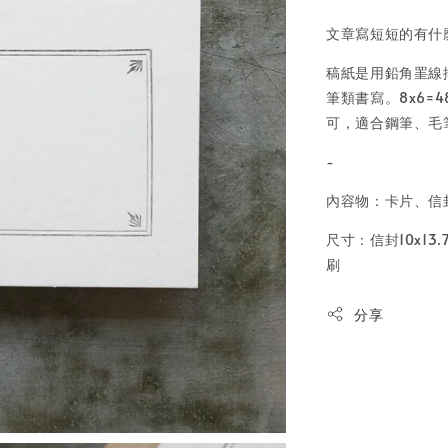
文章寫短短的有什
稿紙是用鉛角罣線
筆類書寫。8x6
可，適合鋼筆、毛
-
內容物：卡片、信
尺寸：信封10x13
刷
分享