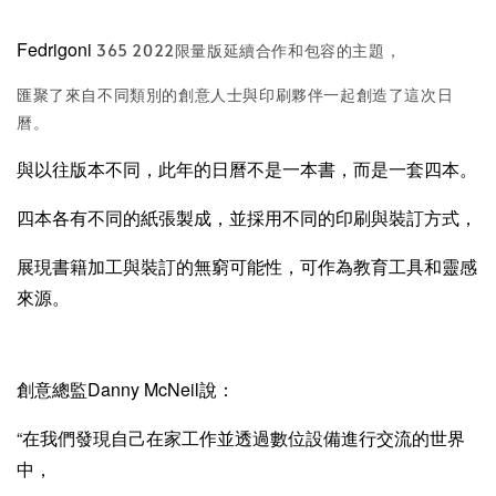
Fedrigoni
365 2022限量版延續合作和包容的主題，
匯聚了來自不同類別的創意人士與印刷夥伴一起創造了這次日
曆。
與以往版本不同，此年的日曆不是一本書，而是一套四本。
四本各有不同的紙張製成，
並
採用不同的印刷與
裝訂方式，
展現書籍加工與裝訂的無窮可能性，
可作為教育工具和靈感
來源
。
創意總監Danny McNeil說：
“在我們發現自己在家工作並透過數位設備進行交流的世界
中，