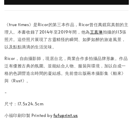
《true times》是Ricor的第三本作品，Ricor曾任萬鏡寫真館的主
理人。本書收錄了2014年至2019年間，他為
王真琳
拍攝的113張
照片。這些照片展現了古靈精怪的瞬間、如夢如醉的旅途風景，
以及點點滴滴的生活況味。
Ricor，自由攝影師，現居台北，商業合作多拍攝品牌形象。作品
泛有優雅古典的氛圍。並能結合人物、服裝與環境，加以自成一
格的色調營造出時間的凝結感。先前曾出版兩本攝影集《舶來》
與《Rust》。
-
尺寸：17.5x24.5cm
小福印刷印製 Printed by
fufuprint.us