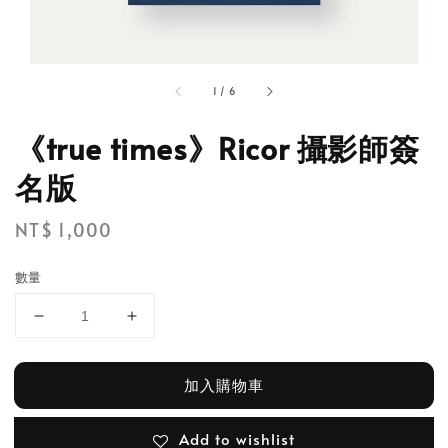
1
/
6
《true times》Ricor 攝影師簽
名版
Regular
NT$ 1,000
price
數量
加入購物車
Add to wishlist